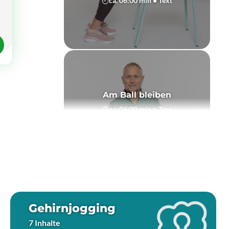
ca. 06:00 min • Text
Am Ball bleiben
ca. 06:00 min • Text
Gehirnjogging
7 Inhalte