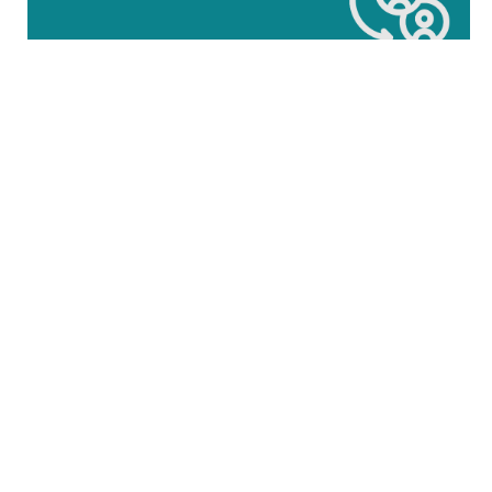
Sichere Teilnahme am Straß
Kontakt
Datenschutz
Impressum
© Deutsche Verkehrswacht e.V.