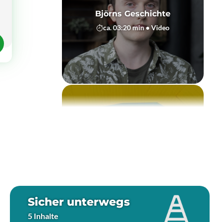
Björns Geschichte
ca. 03:20 min • Video
Diskussionsrunde Alkohol
und Drogen
ca. 15:00 min • Text
Sicher unterwegs
Aufgaben zu Björns
5 Inhalte